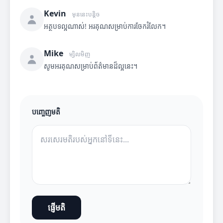
Kevin
មុននេះបន្តិច
អត្ថបទល្អណាស់! អរគុណសម្រាប់ការចែករំលែក។
Mike
ម្សិលមិញ
សូមអរគុណសម្រាប់ព័ត៌មានដ៏ល្អនេះ។
បញ្ចេញមតិ
ផ្ញើមតិ