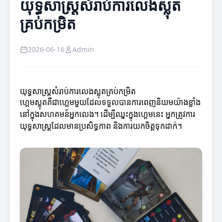
យុទ្ធសាស្ត្រសំរាប់ការលេងស្លុត
គ្រប់កម្រិត
2026-06-16
Admin
យុទ្ធសាស្ត្រសំរាប់ការលេងស្លុតគ្រប់កម្រិត
ហ្គេមស្លុតគឺជាហ្គេមមួយដែលទទួលបានការពេញនិយមយ៉ាងខ្លាំង
នៅក្នុងសហគមន៍អ្នកលេង។ ដើម្បីឈ្នះក្នុងហ្គេមនេះ អ្នកត្រូវការ
យុទ្ធសាស្ត្រដែលមានប្រសិទ្ធភាព និងការយកចិត្តទុកដាក់។