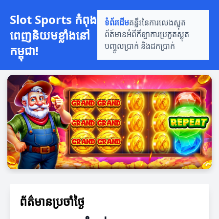
Slot Sports កំពុង
ទំព័រដើម
គន្លឹះនៃការលេងស្លុត
ពេញនិយមខ្លាំងនៅ
ព័ត៍មានអំពីកីឡា
ការប្រកួតស្លុត
បញ្ចូលប្រាក់ និងដកប្រាក់
កម្ពុជា!
ព័ត៌មានប្រចាំថ្ងៃ