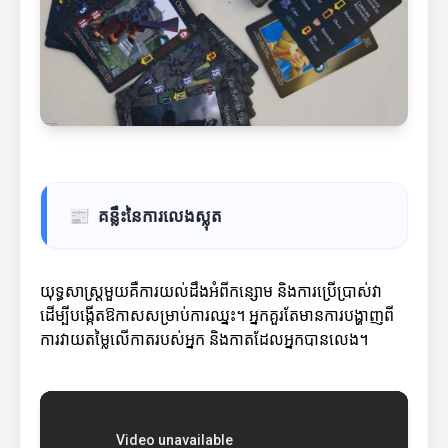
📰
គន្លឹះនៃការលេងស្លុត
យុទ្ធសាស្ត្រមួយគឺការយល់ដឹងអំពីកន្សោម និងការប្រើប្រាស់វា
ដើម្បីបង្កើតឱកាសសម្រាប់ការឈ្នះ។ អ្នកគួរតែមានការបង្ហាញពី
ការវាយតម្លៃលើកាតរបស់អ្នក និងកាតដែលអ្នកបានលេង។