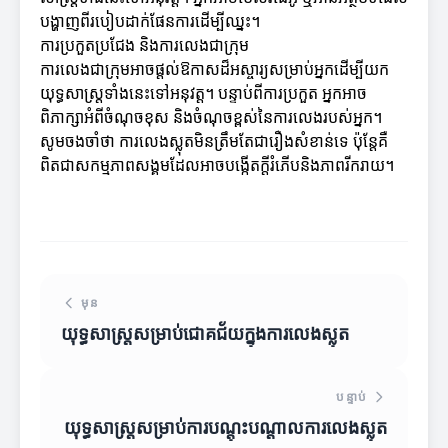
បង្ហាញពីរបៀបដាក់ផែនការដើម្បីឈ្នះ។
ការប្រកួតប្រជែង និងការលេងជាក្រុម
ការលេងជាក្រុមអាចផ្តល់ឱកាសដ៏អស្ចារ្យសម្រាប់អ្នកដើម្បីយក
យុទ្ធសាស្ត្រទាំងនេះទៅអនុវត្ត។ បន្ទាប់ពីការប្រកួត អ្នកអាច
ពិភាក្សាអំពីចំណុចខុស និងចំណុចខ្ពស់នៃការលេងរបស់អ្នក។
សូមចងចាំថា ការលេងស្លុតមិនត្រឹមតែជារឿងសំខាន់ទេ ប៉ុន្តែគឺ
ពិតជាសកម្មភាពសង្គមដែលអាចបង្កើតក្តីរំភើបនិងភាពរីករាយ។
មុន
យុទ្ធសាស្ត្រសម្រាប់ជោគជ័យក្នុងការលេងស្លុត
បន្ទាប់
យុទ្ធសាស្ត្រសម្រាប់ការបណ្តុះបណ្តាលការលេងស្លុត