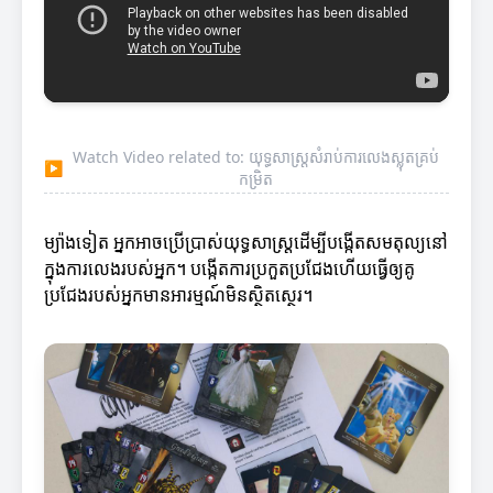
Watch Video related to: យុទ្ធសាស្ត្រសំរាប់ការលេងស្លុតគ្រប់
▶
កម្រិត
ម្យ៉ាងទៀត អ្នកអាចប្រើប្រាស់យុទ្ធសាស្ត្រដើម្បីបង្កើតសមតុល្យនៅ
ក្នុងការលេងរបស់អ្នក។ បង្កើតការប្រកួតប្រជែងហើយធ្វើឲ្យគូ
ប្រជែងរបស់អ្នកមានអារម្មណ៍មិនស្ថិតស្ថេរ។