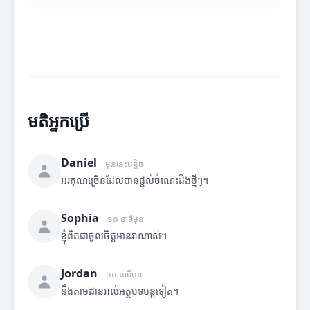
មតិអ្នកប្រើ
Daniel
មុននេះបន្តិច
អរគុណច្រើនដែលបានផ្តល់ចំណេះដឹងថ្មីៗ។
Sophia
១០ នាទីមុន
ខ្ញុំពិតជាចូលចិត្តអានវាណាស់។
Jordan
១០ នាទីមុន
នឹងតាមដានរាល់អត្ថបទបន្តទៀត។