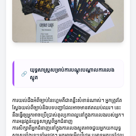
យុទ្ធសាស្ត្រសម្រាប់ការបណ្តុះបណ្តាលការលេង
🔗
ស្លុត
ការយល់ដឹងអំពីច្បាប់នៃហ្គេមគឺជាគន្លឹះសំខាន់ណាស់។ អ្នកត្រូវតែ
ស្វែងយល់ពីច្បាប់និងបទបញ្ជាដែលអាចមានឥតឈប់ឈរ។ នេះ
នឹងធ្វើឲ្យអ្នកអាចប្រើប្រាស់តុល្យភាពល្អនៅក្នុងការលេងរបស់អ្នក។
ការអនុវត្តន៍យុទ្ធសាស្ត្រពីអ្នកជំនាញ
ការសិក្សាពីអ្នកជំនាញនៅក្នុងការលេងស្លុតអាចជួយអ្នកយកយុទ្ធ
សាស្ត្រទាំងនេះទៅអនុវត្ត។ អ្នកអាចមើលវីដេអូ ឬអានអត្ថបទដែល