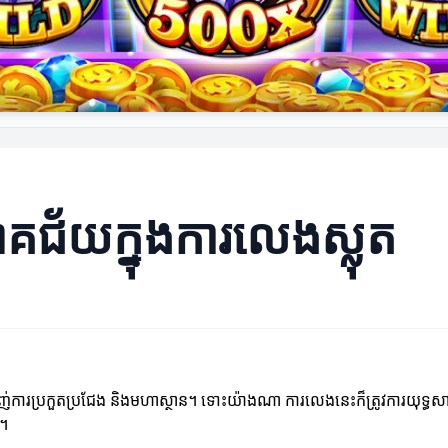
ជោគជ័យក្នុងការលេងស្លុត
រប្រកួតប្រជែង និងមហាស្ថាន។ ទោះយ៉ាងណា ការលេងនេះក៏ត្រូវការយុទ្ធសាស្ត
ត។