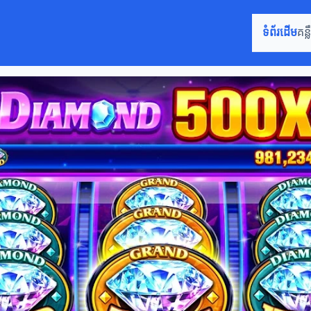
ទំព័រដើម
គន្