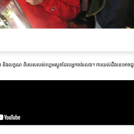
ំពីច្បាប់ និងលក្ខណៈពិសេសរបស់ហ្គេមស្លុតដែលអ្នកចង់លេង។ ការយល់ដឹងនេះអាចជួ