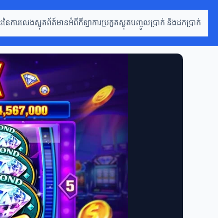
លឹះនៃការលេងស្លុត
ព័ត៍មានអំពីកីឡា
ការប្រកួតស្លុត
បញ្ចូលប្រាក់ និងដកប្រាក់