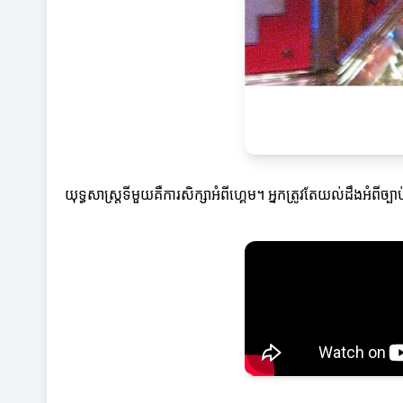
យុទ្ធសាស្ត្រទីមួយគឺការសិក្សាអំពីហ្គេម។ អ្នកត្រូវតែយល់ដឹងអ