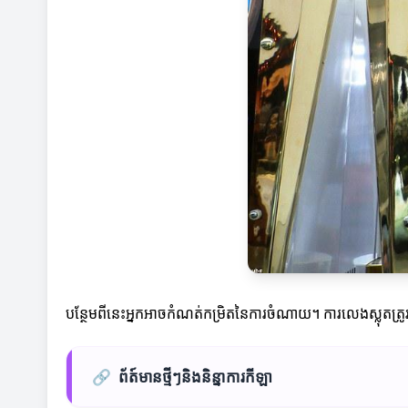
បន្ថែមពីនេះអ្នកអាចកំណត់កម្រិតនៃការចំណាយ។ ការលេងស្លុតត្រ
🔗
ព័ត៍មានថ្មីៗនិងនិន្នាការកីឡា