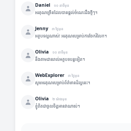
Daniel
១០ នាទីមុន
អរគុណច្រើនដែលបានផ្តល់ចំណេះដឹងថ្មីៗ។
Jenny
៣ ថ្ងៃមុន
អត្ថបទល្អណាស់! អរគុណសម្រាប់ការចែករំលែក។
Olivia
១០ នាទីមុន
នឹងតាមដានរាល់អត្ថបទបន្តទៀត។
WebExplorer
៣ ថ្ងៃមុន
សូមអរគុណសម្រាប់ព័ត៌មានដ៏ល្អនេះ។
Olivia
២ ម៉ោងមុន
ខ្ញុំពិតជាចូលចិត្តអានវាណាស់។