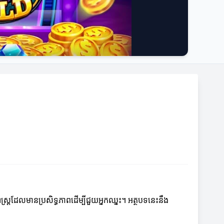
្រដែលមានប្រសិទ្ធភាពដើម្បីជួយអ្នកឈ្នះ។ អត្ថបទនេះនឹង