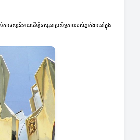
ស់ការទស្សន៍ទាយដើម្បីទស្សនាប្រសិទ្ធភាពរបស់ភ្នាក់ងារនៅក្នុង