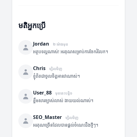
មតិអ្នកប្រើ
Jordan
២ ម៉ោងមុន
អត្ថបទល្អណាស់! អរគុណសម្រាប់ការចែករំលែក។
Chris
ម្សិលមិញ
ខ្ញុំពិតជាចូលចិត្តអានវាណាស់។
User_88
មុននេះបន្តិច
ខ្លឹមសារច្បាស់លាស់ ងាយយល់ណាស់។
SEO_Master
ម្សិលមិញ
អរគុណច្រើនដែលបានផ្តល់ចំណេះដឹងថ្មីៗ។