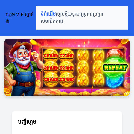
ហ្គេម VIP រង្វាន់
ទំព័រដើម
ហ្គេមថ្មី
យុទ្ធសាស្ត្រ
ការប្រកួត
ធំ
សមាជិកភាព
បញ្ជីហ្គេម