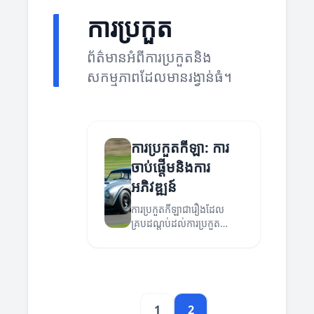
ការប្រកួត
ព័ត៌មានអំពីការប្រកួតនិង
សកម្មភាពដែលមានរង្វាន់ធំ។
ការប្រកួតកីឡា: ការ
ចាប់ផ្តើមនិងការ
អភិវឌ្ឍន៍
ការប្រកួតកីឡាជារឿងដែល
គ្របដណ្តប់ដល់ការប្រកួត
ប្រជែង, ការអភិវឌ្ឍន៍សមត្ថភាព
និងការតស៊ូដើម្បីឈ្នះ។
1
2