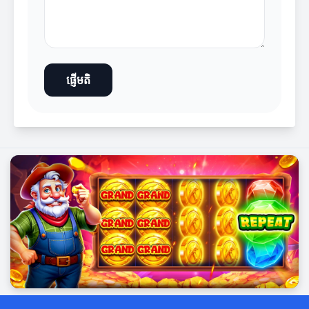
ផ្ញើមតិ