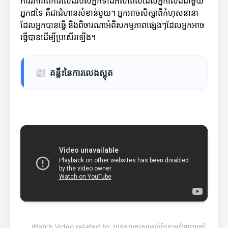
ការវិភាគពីការលេងរបស់អ្នកទាំងអស់ពេលដែលអ្នកលេងជាមួយ
អ្នកដទៃ គឺជាជំហានសំខាន់មួយ។ អ្នកអាចសិក្សាពីកំហុសនានា
ដែលអ្នកបានធ្វើ និងពិចារណាអំពីសកម្មភាពផ្សេងៗដែលអ្នកអាច
ធ្វើបានដើម្បីប្រសើរឡើង។
📰
គន្លឹះនៃការលេងស្លុត
Watch Video related to: យុទ្ធសាស្ត្រសម្រាប់កែលម្អជំនាញនៅ