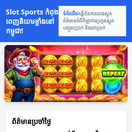
Slot Sports កំពុង
ទំព័រដើម
គន្លឹះនៃការលេងស្លុត
ពេញនិយមខ្លាំងនៅ
ព័ត៍មានអំពីកីឡា
ការប្រកួតស្លុត
បញ្ចូលប្រាក់ និងដកប្រាក់
កម្ពុជា!
ព័ត៌មានប្រចាំថ្ងៃ