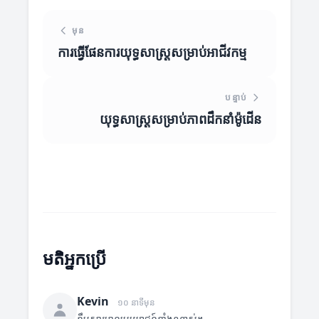
មុន
ការធ្វើផែនការយុទ្ធសាស្ត្រសម្រាប់អាជីវកម្ម
បន្ទាប់
យុទ្ធសាស្ត្រសម្រាប់ភាពដឹកនាំម៉ូដើន
មតិអ្នកប្រើ
Kevin
១០ នាទីមុន