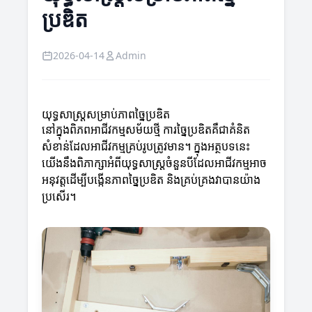
ប្រឌិត
2026-04-14
Admin
យុទ្ធសាស្ត្រសម្រាប់ភាពច្នៃប្រឌិត
នៅក្នុងពិភពអាជីវកម្មសម័យថ្មី ការច្នៃប្រឌិតគឺជាគំនិត
សំខាន់ដែលអាជីវកម្មគ្រប់រូបត្រូវមាន។ ក្នុងអត្ថបទនេះ
យើងនឹងពិភាក្សាអំពីយុទ្ធសាស្ត្រចំនួនបីដែលអាជីវកម្មអាច
អនុវត្តដើម្បីបង្កើនភាពច្នៃប្រឌិត និងគ្រប់គ្រងវាបានយ៉ាង
ប្រសើរ។