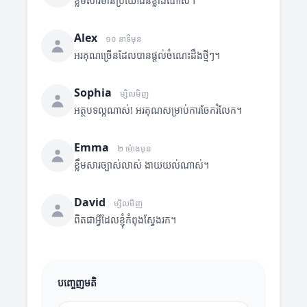
ខ្លឹមសារមានប្រយោជន៍ខ្លាំងណាស់។
Alex
១០ នាទីមុន
អរគុណច្រើនដែលបានផ្តល់ចំណេះដឹងថ្មីៗ។
Sophia
ម្សិលមិញ
អត្ថបទល្អណាស់! អរគុណសម្រាប់ការចែករំលែក។
Emma
២ ម៉ោងមុន
ខ្លឹមសារច្បាស់លាស់ ងាយយល់ណាស់។
David
ម្សិលមិញ
ពិតជាអ្វីដែលខ្ញុំកំពុងស្វែងរក។
បញ្ចេញមតិ