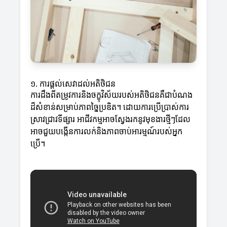
១. ការផ្ដល់សេវាដល់អតិថិជន
ការដឹងពីតម្រូវការនិងចក្ខុវិស័យរបស់អតិថិជនគឺជាបំណង
ដ៏សំខាន់សម្រាប់ភាពច្នៃប្រឌិត។ ដោយការប្រើប្រាស់ការ
ស្រាវជ្រាវទីផ្សារ អាជីវកម្មអាចស្វែងរកនូវមុខងារថ្មីៗដែល
អាចជួយបង្កើនការលក់និងភាពចាប់អារម្មណ៍របស់អ្នក
ប្រើ។