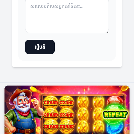
ផ្ញើមតិ