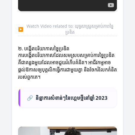
Watch Video related to: យុទ្ធសាស្ត្រសម្រាប់ភាពច្នៃ
▶
ប្រឌិត
២. បង្កើតបរិយាកាសច្នៃប្រឌិត
ការបង្កើតបរិយាកាសដែលសមស្របសម្រាប់ការច្នៃប្រឌិត
គឺជាគន្លងមួយដែលអាចជួយរំភើបគំនិត។ អាជីវកម្មអាច
ផ្ដល់ឱកាសឲ្យបុគ្គលិកធ្វើការជាមួយគ្នា និងចែករំលែកគំនិត
របស់ពួកគេ។
🔗
និន្នាការសំខាន់ៗនៃហ្គេមថ្មីនៅឆ្នាំ 2023