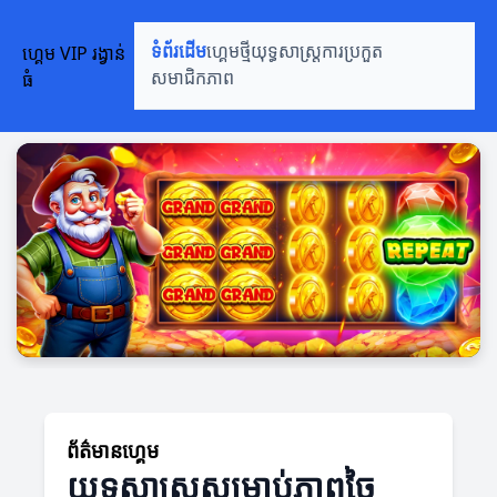
ហ្គេម VIP រង្វាន់
ទំព័រដើម
ហ្គេមថ្មី
យុទ្ធសាស្ត្រ
ការប្រកួត
ធំ
សមាជិកភាព
ព័ត៌មានហ្គេម
យុទ្ធសាស្ត្រសម្រាប់ភាពច្នៃ