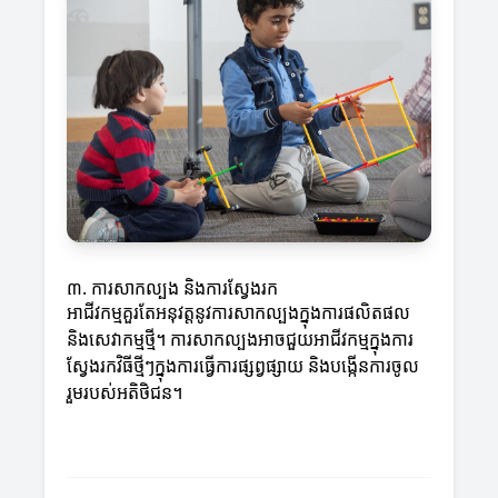
៣. ការសាកល្បង និងការស្វែងរក
អាជីវកម្មគួរតែអនុវត្តនូវការសាកល្បងក្នុងការផលិតផល
និងសេវាកម្មថ្មី។ ការសាកល្បងអាចជួយអាជីវកម្មក្នុងការ
ស្វែងរកវិធីថ្មីៗក្នុងការធ្វើការផ្សព្វផ្សាយ និងបង្កើនការចូល
រួមរបស់អតិថិជន។