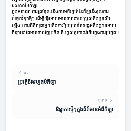
អនាគតនៃកីឡា
ក្នុងអនាគត ការគ្រប់គ្រងនិងការអភិវឌ្ឍន៍នៃកីឡានឹងត្រូវការ
បច្ចេកវិទ្យាថ្មីៗ ដើម្បីធ្វើអោយមានភាពងាយស្រួលនិងប្រសើរ
ឡើង។ ការពិនិត្យជាមួយនឹងការប្រែប្រួលនៃសង្គមនឹងជួយអោយ
កីឡានៅតែមានភាពច្នៃប្រឌិត និងផ្តល់នូវភាពរំភើបក្នុងការប្រកួត។
មុន
ប្រវត្តិនិងវប្បធម៌កីឡា
បន្ទាប់
និន្នាការថ្មីៗក្នុងព័ត៍មានអំពីកីឡា