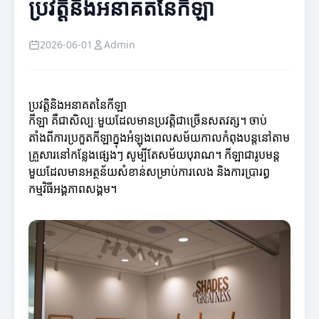
ប្រវត្តិនិងអនាគតនៃកីឡា
2026-06-01
Admin
ប្រវត្តិនិងអនាគតនៃកីឡា
កីឡា គឺជាសិល្បៈមួយដែលមានប្រវត្តិជាច្រើនសតវត្ស។ ចាប់
តាំងពីការប្រកួតកីឡាក្នុងអំឡុងពេលសម័យកាលកំពុងបន្តនៅតាម
គ្រួសារនៅកន្លែងផ្សេងៗ សូម្បីតែសម័យបុរាណ។ កីឡាជារូបមន្ត
មួយដែលមានអត្ថន័យសំខាន់សម្រាប់ការលេង និងការប្រារព្ធ
កម្មវិធីអង្គភាពសង្គម។