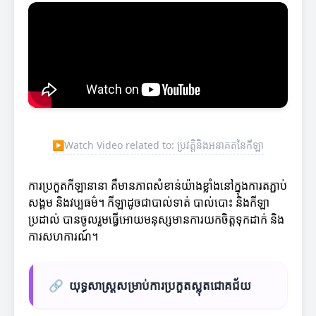
▶
Watch Video related to: ប្រវត្តិនិងអនាគតនៃកីឡា
ការប្រកួតកីឡានានា គឺមានភាពសំខាន់យ៉ាងខ្លាំងនៅក្នុងការតភ្ជាប់
សង្គម និងវប្បធម៌។ កីឡាដូចជាបាល់ទាត់ បាល់បោះ និងកីឡា
ប្រដាល់ បានចូលរួមធ្វើអោយមនុស្សមានការយកចិត្តទុកដាក់ និង
ការសហការណ៍។
🔗
យុទ្ធសាស្ត្រសម្រាប់ការប្រកួតស្លុតជោគជ័យ