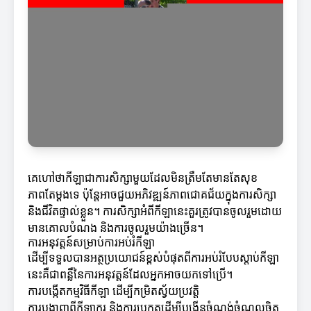
គេហៅថាកីឡាជាការសិក្សាមួយដែលមិនត្រឹមតែមានតែសុខ
ភាពតែម្តងទេ ប៉ុន្តែអាចជួយអភិវឌ្ឍន៍ភាពជោគជ័យក្នុងការសិក្សា
និងជីវិតផ្ទាល់ខ្លួន។ ការសិក្សាអំពីកីឡានេះគួរត្រូវបានចូលរួមដោយ
មានគោលបំណង និងការចូលរួមយ៉ាងច្រើន។
ការអនុវត្តន៍សម្រាប់ការអប់រំកីឡា
ដើម្បីទទួលបានអត្ថប្រយោជន៍ខ្ពស់បំផុតពីការអប់រំបែបស្ដាប់កីឡា
នេះគឺជាពន្លឺនៃការអនុវត្តន៍ដែលអ្នកអាចយកទៅប្រើ។
ការបង្កើតកម្មវិធីកីឡា ដើម្បីកម្រិតស្វ័យប្រវត្តិ
ការបង្ហាញពីកីឡាករ និងការប្រកួតដើម្បីបង្កើនចំណង់ចំណូលចិត្ត