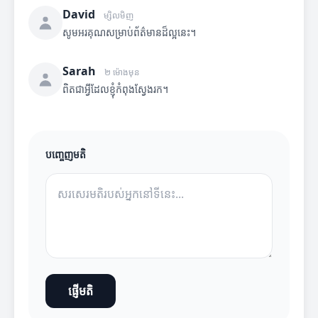
David
ម្សិលមិញ
សូមអរគុណសម្រាប់ព័ត៌មានដ៏ល្អនេះ។
Sarah
២ ម៉ោងមុន
ពិតជាអ្វីដែលខ្ញុំកំពុងស្វែងរក។
បញ្ចេញមតិ
ផ្ញើមតិ