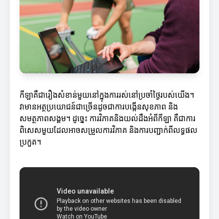
កីឡាគឺជារឿងសំខាន់មួយនៅក្នុងការរស់នៅប្រចាំថ្ងៃរបស់យើង។
វាមានអត្ថប្រយោជន៍ជាច្រើនដូចជាការបង្កើនសុខភាព និង
សមត្ថភាពសង្គម។ ដូច្នេះ ការវិភាគនិងយល់ដឹងអំពីកីឡា គឺជាការ
ពិសេសមួយដែលអាចសម្រួលការវិភាគ និងការបញ្ជាក់ពីលទ្ធផល
ប្រកួត។