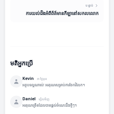
បន្ទាប់
ការយល់ដឹងអំពីព័ត៍មានកីឡានៅសកលលោក
មតិអ្នកប្រើ
Kevin
៣ ថ្ងៃមុន
អត្ថបទល្អណាស់! អរគុណសម្រាប់ការចែករំលែក។
Daniel
ម្សិលមិញ
អរគុណច្រើនដែលបានផ្តល់ចំណេះដឹងថ្មីៗ។