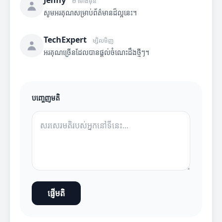
Jenny
២ ម៉ោងមុន
សូមអរគុណសម្រាប់ព័ត៌មានដ៏ល្អនេះ។
TechExpert
ម្សិលមិញ
អរគុណច្រើនដែលបានផ្តល់ចំណេះដឹងថ្មីៗ។
បញ្ចេញមតិ
ផ្ញើមតិ