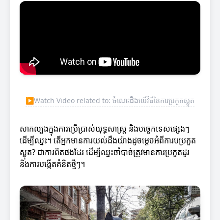
▶
Watch Video related to: ចំណេះដឹងលើវិធីនៃការប្រកួតស្លុត
សាកល្បងក្នុងការប្រើប្រាស់យុទ្ធសាស្ត្រ និងបច្ចេកទេសផ្សេងៗ
ដើម្បីឈ្នះ។ តើអ្នកមានការយល់ដឹងយ៉ាងដូចម្តេចអំពីការបប្រកួត
ស្លុត? ជាការពិតផងដែរ ដើម្បីឈ្នះចាំបាច់ត្រូវមានការប្រកួតដូរ
និងការបង្កើតគំនិតថ្មីៗ។