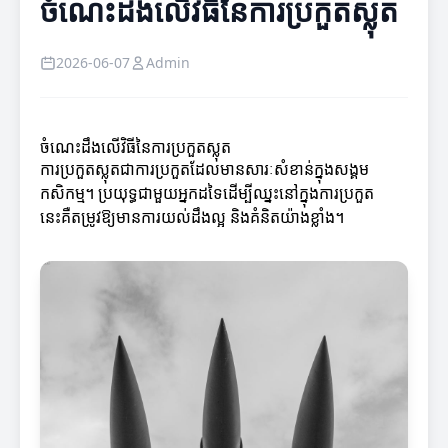
ចំណេះដឹងលើវិធីនៃការប្រកួតស្លុត
2026-06-07
Admin
ចំណេះដឹងលើវិធីនៃការប្រកួតស្លុត
ការប្រកួតស្លុតជាការប្រកួតដែលមានសារៈសំខាន់ក្នុងសង្គម
កសិកម្ម។ ប្រយុទ្ធជាមួយអ្នកដទៃដើម្បីឈ្នះនៅក្នុងការប្រកួត
នេះគឺតម្រូវឱ្យមានការយល់ដឹងល្អ និងគំនិតយ៉ាងខ្លាំង។