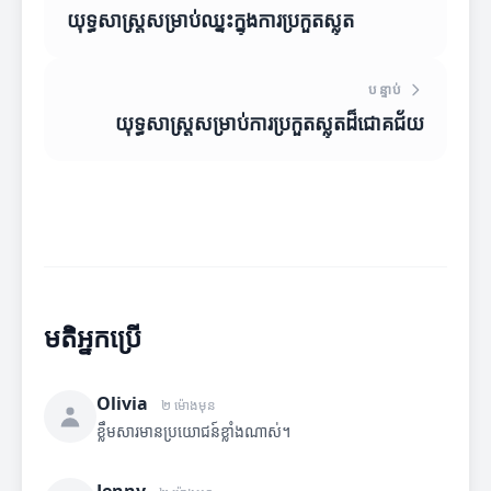
យុទ្ធសាស្ត្រសម្រាប់ឈ្នះក្នុងការប្រកួតស្លុត
បន្ទាប់
យុទ្ធសាស្ត្រសម្រាប់ការប្រកួតស្លុតដ៏ជោគជ័យ
មតិអ្នកប្រើ
Olivia
២ ម៉ោងមុន
ខ្លឹមសារមានប្រយោជន៍ខ្លាំងណាស់។