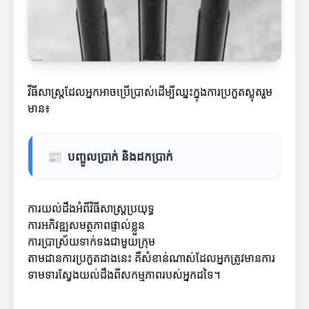
វីធីសាស្ត្រដែលអ្នកអាចប្រើប្រាស់ដើម្បីឈ្នះក្នុងការប្រកួតស្លុតរួម
មាន៖
📰
បញ្ចូលប្រាក់ និងដកប្រាក់
ការយល់ដឹងអំពីវិធីសាស្ត្រប្រយុទ្ធ
ការអភិវឌ្ឍសមត្ថភាពផ្ទាល់ខ្លួន
ការប្រាស្រ័យទាក់ទងជាមួយក្រុម
តាមដានការប្រកួតដាងនេះ គឺសំខាន់ណាស់ដែលអ្នកត្រូវមានការ
ទាមទារស្វែងយល់ដឹងពីសកម្មភាពរបស់អ្នកដទៃ។