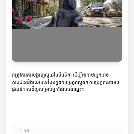
វាត្រូវការការបង្ហាញល្អនៅលើវេទិកា ដើម្បីធានាថាអ្នកអាច
តាមដាននិងឈានទៅមុខក្នុងការប្រកួតស្លុត។ ការប្រកួតនេះអាច
ផ្ដល់ឱកាសដ៏ល្អសម្រាប់អ្នកដែលចង់ឈ្នះ។
មុន