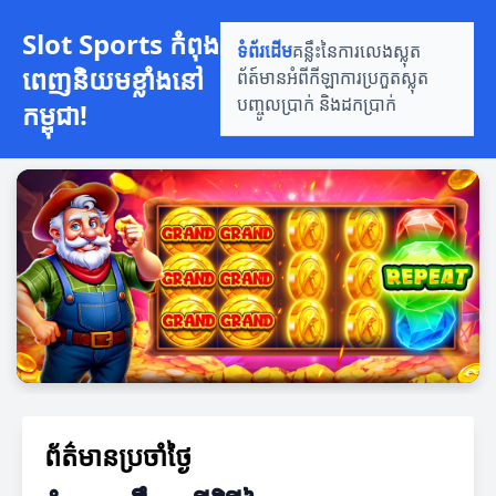
Slot Sports កំពុង
ទំព័រដើម
គន្លឹះនៃការលេងស្លុត
ពេញនិយមខ្លាំងនៅ
ព័ត៍មានអំពីកីឡា
ការប្រកួតស្លុត
បញ្ចូលប្រាក់ និងដកប្រាក់
កម្ពុជា!
ព័ត៌មានប្រចាំថ្ងៃ