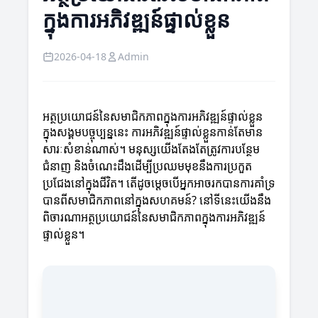
ក្នុងការអភិវឌ្ឍន៍ផ្ទាល់ខ្លួន
2026-04-18
Admin
អត្ថប្រយោជន៍នៃសមាជិកភាពក្នុងការអភិវឌ្ឍន៍ផ្ទាល់ខ្លួន
ក្នុងសង្គមបច្ចុប្បន្ននេះ ការអភិវឌ្ឍន៍ផ្ទាល់ខ្លួនកាន់តែមាន
សារៈសំខាន់ណាស់។ មនុស្សយើងតែងតែត្រូវការបន្ថែម
ជំនាញ និងចំណេះដឹងដើម្បីប្រឈមមុខនឹងការប្រកួត
ប្រជែងនៅក្នុងជីវិត។ តើដូចម្តេចបើអ្នកអាចរកបានការគាំទ្រ
បានពីសមាជិកភាពនៅក្នុងសហគមន៍? នៅទីនេះយើងនឹង
ពិចារណាអត្ថប្រយោជន៍នៃសមាជិកភាពក្នុងការអភិវឌ្ឍន៍
ផ្ទាល់ខ្លួន។