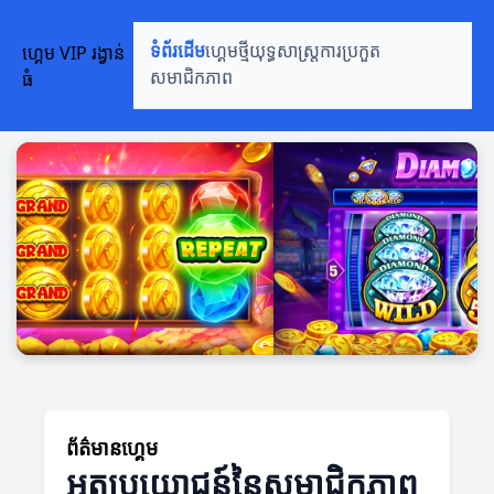
ហ្គេម VIP រង្វាន់
ទំព័រដើម
ហ្គេមថ្មី
យុទ្ធសាស្ត្រ
ការប្រកួត
ធំ
សមាជិកភាព
ព័ត៌មានហ្គេម
អត្ថប្រយោជន៍នៃសមាជិកភាព