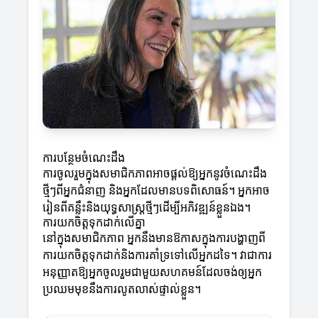
ការបន្ថែមចំណេះដឹង
ការចូលរួមក្នុងសមាជិកភាពអាចផ្តល់ឱ្យអ្នកនូវចំណេះដឹង
ថ្មីៗពីអ្នកជំនាញ និងអ្នកដែលមានបទពិសោធន៍។ អ្នកអាច
រៀនពីគន្លឹះនិងយុទ្ធសាស្រ្តថ្មីៗដើម្បីអភិវឌ្ឍន៍ខ្លួនឯង។
ការយកចិត្តទុកដាក់លើគ្នា
នៅក្នុងសមាជិកភាព អ្នកនឹងមានឱកាសក្នុងការបង្ហាញពី
ការយកចិត្តទុកដាក់និងការគាំទ្រទៅលើអ្នកដទៃ។ វាជាការ
អនុញ្ញាតឱ្យអ្នកចូលរួមជាមួយសហគមន៍ដែលចង់ឲ្យអ្នក
ប្រឈមមុខនឹងការលូតលាស់ផ្ទាល់ខ្លួន។