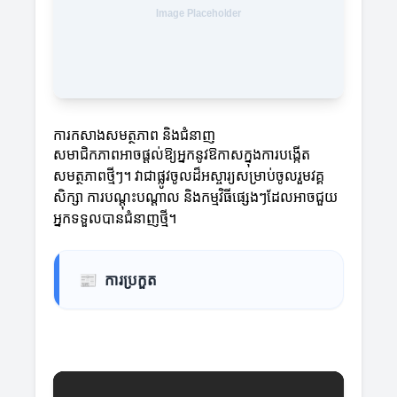
ការកសាងសមត្ថភាព និងជំនាញ
សមាជិកភាពអាចផ្តល់ឱ្យអ្នកនូវឱកាសក្នុងការបង្កើត
សមត្ថភាពថ្មីៗ។ វាជាផ្លូវចូលដ៏អស្ចារ្យសម្រាប់ចូលរួមវគ្គ
សិក្សា ការបណ្តុះបណ្តាល និងកម្មវិធីផ្សេងៗដែលអាចជួយ
អ្នកទទួលបានជំនាញថ្មី។
📰
ការប្រកួត