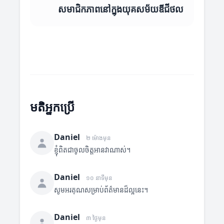
សមាជិកភាពនៅក្នុងយុគសម័យឌីជីថល
មតិអ្នកប្រើ
Daniel
២ ម៉ោងមុន
ខ្ញុំពិតជាចូលចិត្តអានវាណាស់។
Daniel
១០ នាទីមុន
សូមអរគុណសម្រាប់ព័ត៌មានដ៏ល្អនេះ។
Daniel
៣ ថ្ងៃមុន