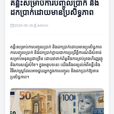
គន្លឹះសម្រាប់ការបញ្ចូលប្រាក់ និង
ដកប្រាក់ដោយមានប្រសិទ្ធភាព
2026-06-26
Admin
គន្លឹះសម្រាប់ការបញ្ចូលប្រាក់ និងដកប្រាក់ដោយមានប្រសិទ្ធភាព
ការបញ្ចូលប្រាក់ និងដកប្រាក់ក្លាយជា​ការប្រព្រឹត្តិការណ៍ដ៏សំខាន់
សម្រាប់មនុស្សជាច្រើន ដោយវាពាក់ព័ន្ធនឹងការគ្រប់គ្រងហិរញ្ញវត្ថុ
និងការសន្សំសំចៃ។ ក្នុងអត្ថបទនេះ យើងនឹងពន្យល់អំពីគន្លឹះនិង
វិធីសាស្ត្រដែលអាចជួយអ្នកក្នុងការបញ្ចូល និងដកប្រាក់ឱ្យមាន
ប្រសិទ្ធភាព។