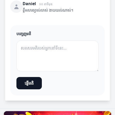
Daniel
១០ នាទីមុន
ខ្លឹមសារច្បាស់លាស់ ងាយយល់ណាស់។
បញ្ចេញមតិ
ផ្ញើមតិ